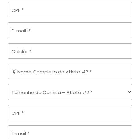
CPF
*
E-mail
*
Celular
*
🏋️ Nome Completo do Atleta #2
*
Tamanho da Camisa – Atleta #2
*
CPF
*
E-mail
*