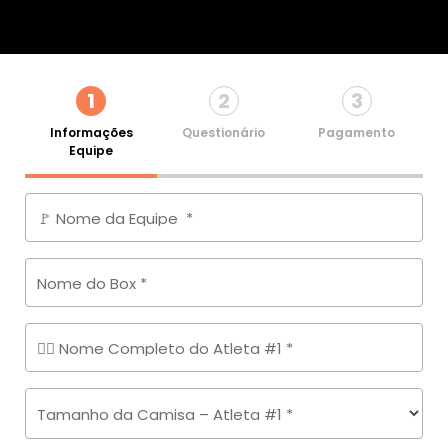
1
2
3
Informações
Questionário
Pagamento
Equipe
🚩 Nome da Equipe
*
Nome do Box
*
🏋️‍♂️ Nome Completo do Atleta #1
*
Tamanho da Camisa – Atleta #1
*